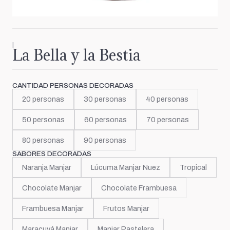
|
La Bella y la Bestia
CANTIDAD PERSONAS DECORADAS
20 personas
30 personas
40 personas
50 personas
60 personas
70 personas
80 personas
90 personas
SABORES DECORADAS
Naranja Manjar
Lúcuma Manjar Nuez
Tropical
Chocolate Manjar
Chocolate Frambuesa
Frambuesa Manjar
Frutos Manjar
Maracuyá Manjar
Manjar Pastelera