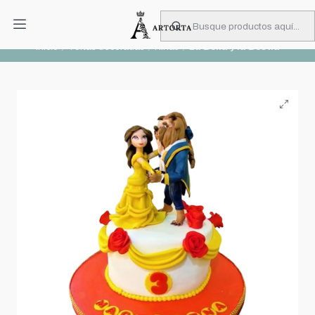
PIDA CON MUCHA ANTICIPACIÓN
Leer más
Inicio
Tortas decoradas
Niñas
La Bella y la Bestia