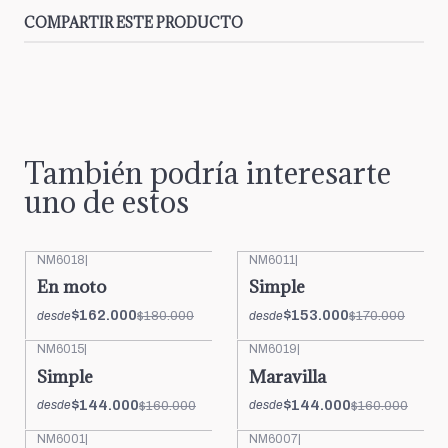
COMPARTIR ESTE PRODUCTO
También podría interesarte
uno de estos
NM6018
|
NM6011
|
-10%
OFF
-10%
OFF
En moto
Simple
$162.000
$153.000
$180.000
$170.000
desde
desde
NM6015
|
NM6019
|
-10%
OFF
-10%
OFF
Simple
Maravilla
$144.000
$144.000
$160.000
$160.000
desde
desde
NM6001
|
NM6007
|