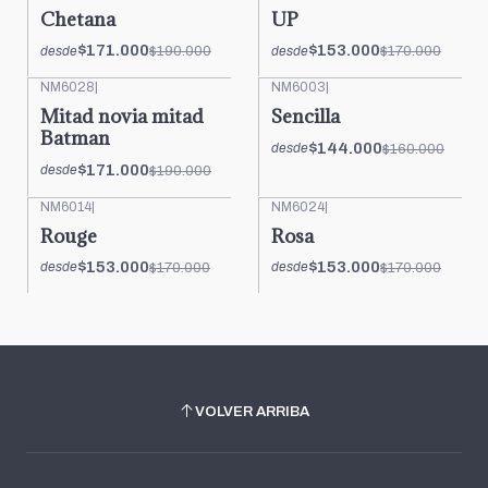
-10%
OFF
-10%
OFF
Chetana
UP
$171.000
$153.000
$190.000
$170.000
desde
desde
NM6028
|
NM6003
|
-10%
OFF
-10%
OFF
Mitad novia mitad
Sencilla
Batman
$144.000
$160.000
desde
$171.000
$190.000
desde
NM6014
|
NM6024
|
-10%
OFF
-10%
OFF
Rouge
Rosa
$153.000
$153.000
$170.000
$170.000
desde
desde
VOLVER ARRIBA