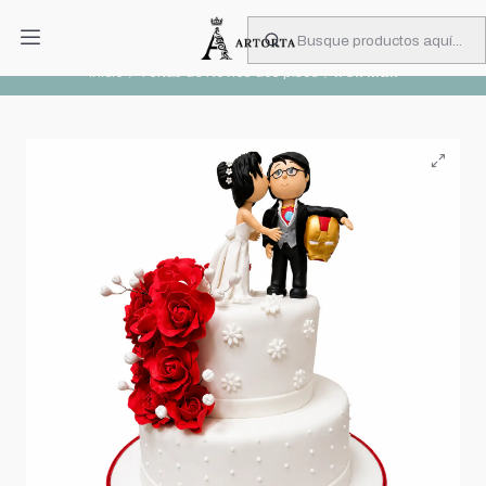
PIDA CON MUCHA ANTICIPACIÓN
Leer más
Inicio
Tortas de Novios dos pisos
Iron Man