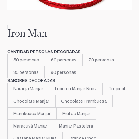
|
Iron Man
CANTIDAD PERSONAS DECORADAS
50 personas
60 personas
70 personas
80 personas
90 personas
SABORES DECORADAS
Naranja Manjar
Lúcuma Manjar Nuez
Tropical
Chocolate Manjar
Chocolate Frambuesa
Frambuesa Manjar
Frutos Manjar
Maracuyá Manjar
Manjar Pastelera
Castaña Manjar Nuez
Orange Choc