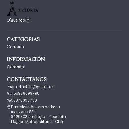
Síguenos
CATEGORÍAS
Contacto
INFORMACIÓN
Contacto
CONTÁCTANOS
artortachile@gmail.com
+56978093790
56978093790
Pasteleria Artorta address
manzano 551
8420332 santiago - Recoleta
Región Metropolitana - Chile