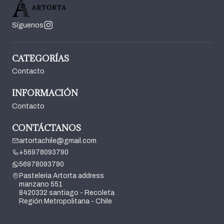
Síguenos
CATEGORÍAS
Contacto
INFORMACIÓN
Contacto
CONTÁCTANOS
artortachile@gmail.com
+56978093790
56978093790
Pasteleria Artorta address
manzano 551
8420332 santiago - Recoleta
Región Metropolitana - Chile