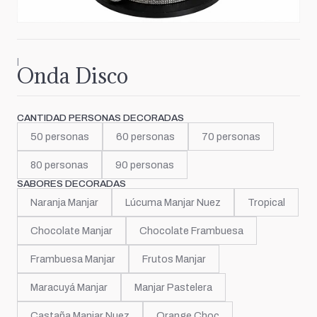
|
Onda Disco
CANTIDAD PERSONAS DECORADAS
50 personas
60 personas
70 personas
80 personas
90 personas
SABORES DECORADAS
Naranja Manjar
Lúcuma Manjar Nuez
Tropical
Chocolate Manjar
Chocolate Frambuesa
Frambuesa Manjar
Frutos Manjar
Maracuyá Manjar
Manjar Pastelera
Castaña Manjar Nuez
Orange Choc