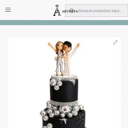
PIDA CON MUCHA ANTICIPACIÓN
Leer más
Inicio
Tortas de Novios dos pisos
Onda Disco