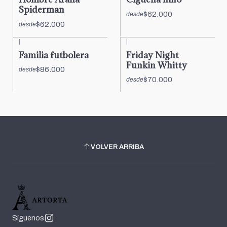
Spiderman
$62.000
desde
$62.000
desde
|
|
Familia futbolera
Friday Night
Funkin Whitty
$86.000
desde
$70.000
desde
VOLVER ARRIBA
Síguenos