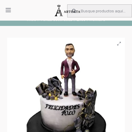
PIDA CON MUCHA ANTICIPACIÓN
Leer más
Inicio
Tortas decoradas
Ellos
Hombre