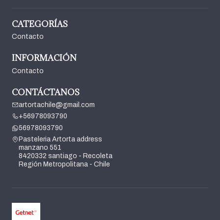
CATEGORÍAS
Contacto
INFORMACIÓN
Contacto
CONTÁCTANOS
artortachile@gmail.com
+56978093790
56978093790
Pasteleria Artorta address
manzano 551
8420332 santiago - Recoleta
Región Metropolitana - Chile