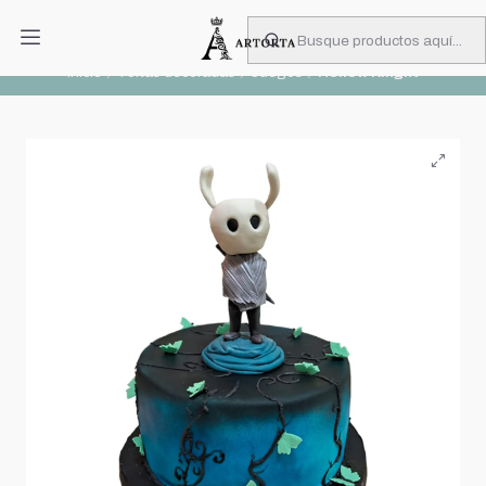
PIDA CON MUCHA ANTICIPACIÓN
Leer más
Inicio
Tortas decoradas
Juegos
Hollow Kinght