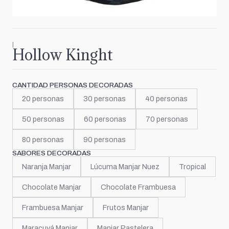
|
Hollow Kinght
CANTIDAD PERSONAS DECORADAS
20 personas
30 personas
40 personas
50 personas
60 personas
70 personas
80 personas
90 personas
SABORES DECORADAS
Naranja Manjar
Lúcuma Manjar Nuez
Tropical
Chocolate Manjar
Chocolate Frambuesa
Frambuesa Manjar
Frutos Manjar
Maracuyá Manjar
Manjar Pastelera