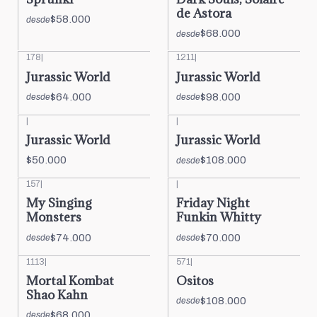
de Astora
$58.000
desde
$68.000
desde
178
|
1211
|
Jurassic World
Jurassic World
$64.000
$98.000
desde
desde
|
|
Jurassic World
Jurassic World
$50.000
$108.000
desde
157
|
|
My Singing
Friday Night
Monsters
Funkin Whitty
$74.000
$70.000
desde
desde
1113
|
571
|
Mortal Kombat
Ositos
Shao Kahn
$108.000
desde
$68.000
desde