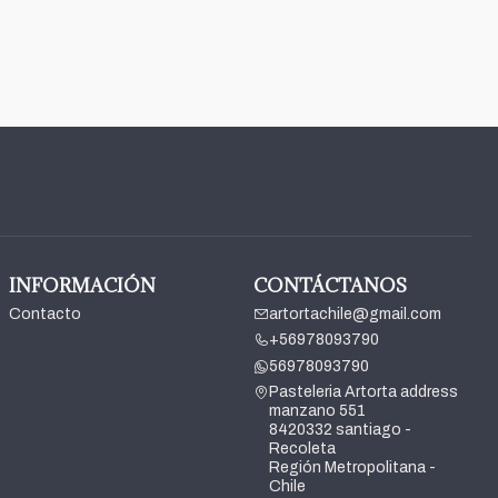
INFORMACIÓN
CONTÁCTANOS
Contacto
artortachile@gmail.com
+56978093790
56978093790
Pasteleria Artorta address
manzano 551
8420332 santiago -
Recoleta
Región Metropolitana -
Chile