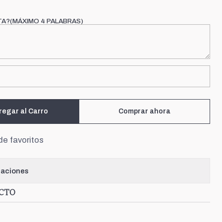
TA?(MÁXIMO 4 PALABRAS)
regar al Carro
Comprar ahora
de favoritos
caciones
UCTO