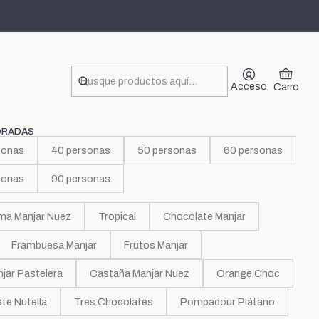
Roses
Acceso
Carro
ORADAS
sonas
40 personas
50 personas
60 personas
sonas
90 personas
ma Manjar Nuez
Tropical
Chocolate Manjar
Frambuesa Manjar
Frutos Manjar
jar Pastelera
Castaña Manjar Nuez
Orange Choc
te Nutella
Tres Chocolates
Pompadour Plátano