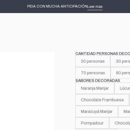
Inicio
Tortas decoradas
Música
Guns N' Roses
PIDA CON MUCHA ANTICIPACIÓN
Leer más
|
Guns N' 
CANTIDAD PERSONAS DEC
20 personas
30 per
70 personas
80 per
SABORES DECORADAS
Naranja Manjar
Lúcu
Chocolate Frambuesa
Maracuyá Manjar
Man
Pompadour
Chocola