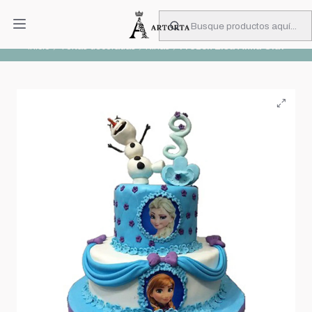
PIDA CON MUCHA ANTICIPACIÓN
Leer más
Inicio
Tortas decoradas
Niñas
Frozen Elsa Anna Olaf