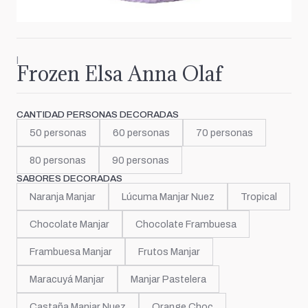
|
Frozen Elsa Anna Olaf
CANTIDAD PERSONAS DECORADAS
50 personas
60 personas
70 personas
80 personas
90 personas
SABORES DECORADAS
Naranja Manjar
Lúcuma Manjar Nuez
Tropical
Chocolate Manjar
Chocolate Frambuesa
Frambuesa Manjar
Frutos Manjar
Maracuyá Manjar
Manjar Pastelera
Castaña Manjar Nuez
Orange Choc