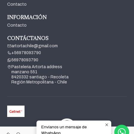
Contacto
INFORMACIÓN
Contacto
CONTÁCTANOS
artortachile@gmail.com
+56978093790
56978093790
Pasteleria Artorta address
manzano 551
8420332 santiago - Recoleta
Región Metropolitana - Chile
Envíanos un mensaje de
2026 Pasteleria Artorta.
WhatsApp
0