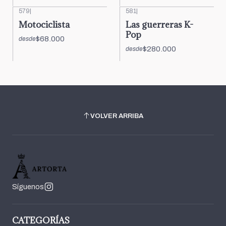
579
|
581
|
Motociclista
Las guerreras K-
Pop
$68.000
desde
$280.000
desde
VOLVER ARRIBA
Síguenos
CATEGORÍAS