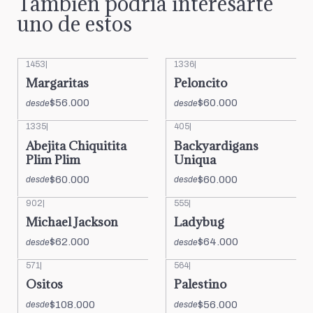
También podría interesarte
uno de estos
1453
|
1336
|
Margaritas
Peloncito
$56.000
$60.000
desde
desde
1335
|
405
|
Abejita Chiquitita
Backyardigans
Plim Plim
Uniqua
$60.000
$60.000
desde
desde
902
|
555
|
Michael Jackson
Ladybug
$62.000
$64.000
desde
desde
571
|
564
|
Ositos
Palestino
$108.000
$56.000
desde
desde