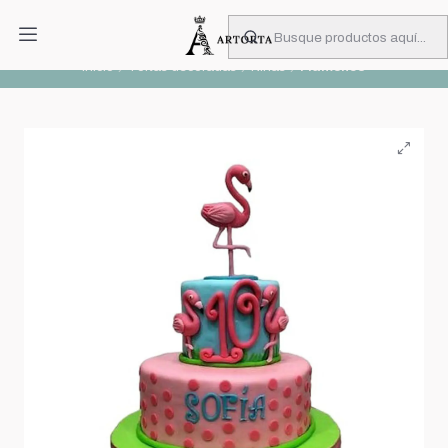
PIDA CON MUCHA ANTICIPACIÓN
Leer más
Inicio
Tortas decoradas
Niñas
Flamenco