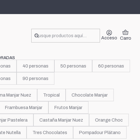
la
Acceso
Carro
ORADAS
sonas
40 personas
50 personas
60 personas
sonas
90 personas
ma Manjar Nuez
Tropical
Chocolate Manjar
Frambuesa Manjar
Frutos Manjar
jar Pastelera
Castaña Manjar Nuez
Orange Choc
te Nutella
Tres Chocolates
Pompadour Plátano