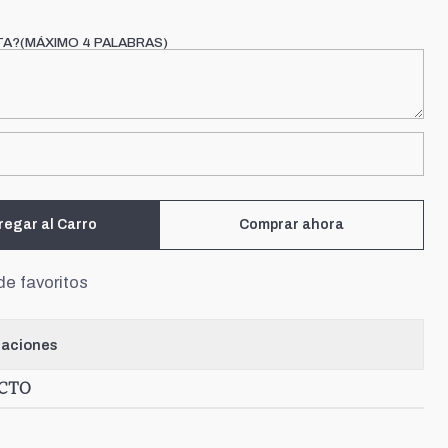
TA?(MÁXIMO 4 PALABRAS)
regar al Carro
Comprar ahora
de favoritos
caciones
UCTO