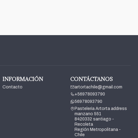
INFORMACIÓN
CONTÁCTANOS
Contacto
artortachile@gmail.com
+56978093790
56978093790
Pasteleria Artorta address
manzano 551
8420332 santiago -
Recoleta
Región Metropolitana -
Chile