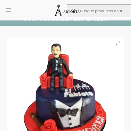
PIDA CON MUCHA ANTICIPACIÓN
Leer más
Inicio
Tortas decoradas
Ellos
El Padrino