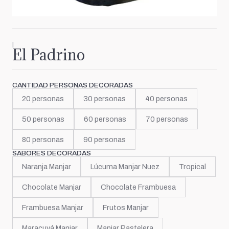
|
El Padrino
CANTIDAD PERSONAS DECORADAS
20 personas
30 personas
40 personas
50 personas
60 personas
70 personas
80 personas
90 personas
SABORES DECORADAS
Naranja Manjar
Lúcuma Manjar Nuez
Tropical
Chocolate Manjar
Chocolate Frambuesa
Frambuesa Manjar
Frutos Manjar
Maracuyá Manjar
Manjar Pastelera