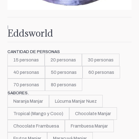
|
Eddsworld
CANTIDAD DE PERSONAS
15 personas
20 personas
30 personas
40 personas
50 personas
60 personas
70 personas
80 personas
SABORES.
Naranja Manjar
Lúcuma Manjar Nuez
Tropical (Mango y Coco)
Chocolate Manjar
Chocolate Frambuesa
Frambuesa Manjar
Frutos Manjar
Maracuyá Manjar