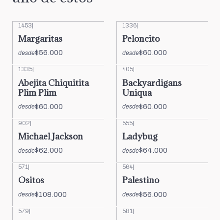
1453
|
1336
|
Margaritas
Peloncito
$56.000
$60.000
desde
desde
1335
|
405
|
Abejita Chiquitita
Backyardigans
Plim Plim
Uniqua
$60.000
$60.000
desde
desde
902
|
555
|
Michael Jackson
Ladybug
$62.000
$64.000
desde
desde
571
|
564
|
Ositos
Palestino
$108.000
$56.000
desde
desde
579
|
581
|