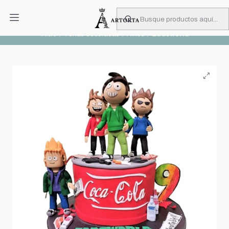
PIDA CON MUCHA ANTICIPACIÓN
Leer más
Inicio
Tortas decoradas
Niños
Eddsworld