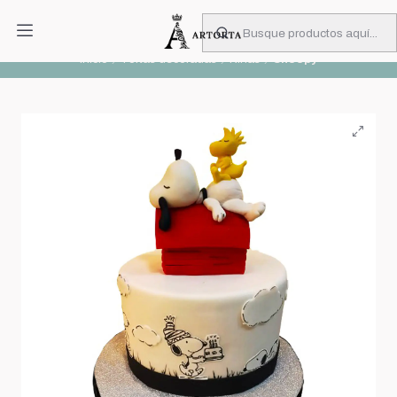
PIDA CON MUCHA ANTICIPACIÓN
Leer más
Inicio
Tortas decoradas
Niñas
Snoopy