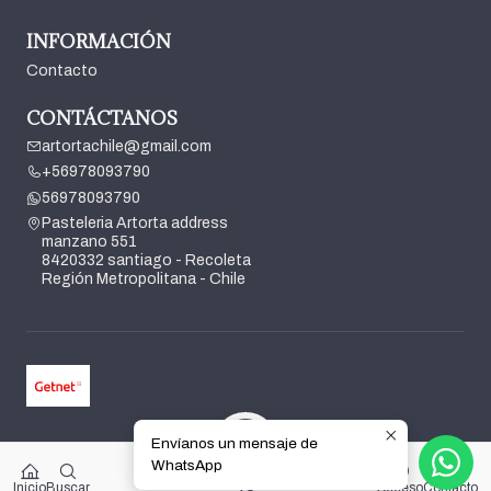
INFORMACIÓN
Contacto
CONTÁCTANOS
artortachile@gmail.com
+56978093790
56978093790
Pasteleria Artorta address
manzano 551
8420332 santiago - Recoleta
Región Metropolitana - Chile
Envíanos un mensaje de
2026 Pasteleria Artorta.
WhatsApp
0
Todos los derechos reservados.
Desarrollado por Jumpseller
.
$0
Inicio
Buscar
Acceso
Contacto