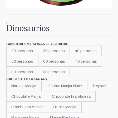
|
Dinosaurios
CANTIDAD PERSONAS DECORADAS
20 personas
30 personas
40 personas
50 personas
60 personas
70 personas
80 personas
90 personas
SABORES DECORADAS
Naranja Manjar
Lúcuma Manjar Nuez
Tropical
Chocolate Manjar
Chocolate Frambuesa
Frambuesa Manjar
Frutos Manjar
Maracuyá Manjar
Manjar Pastelera