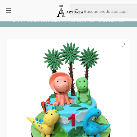
PIDA CON MUCHA ANTICIPACIÓN
Leer más
Inicio
Tortas decoradas
Primeros Añitos
Dinosaurios