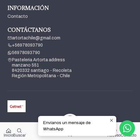
INFORMACIÓN
Contacto
CONTÁCTANOS
artortachile@gmail.com
+56978093790
56978093790
Pasteleria Artorta address
manzano 551
8420332 santiago - Recoleta
Región Metropolitana - Chile
Envíanos un mensaje de
2026 Pasteleria Artorta.
WhatsApp
0
Todos los derechos reservados.
Desarrollado por Jumpseller
.
$0
Inicio
Buscar
Acceso
Contacto