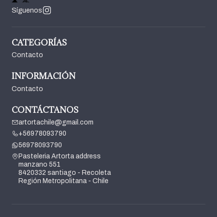
Síguenos
CATEGORÍAS
Contacto
INFORMACIÓN
Contacto
CONTÁCTANOS
artortachile@gmail.com
+56978093790
56978093790
Pasteleria Artorta address
manzano 551
8420332 santiago - Recoleta
Región Metropolitana - Chile