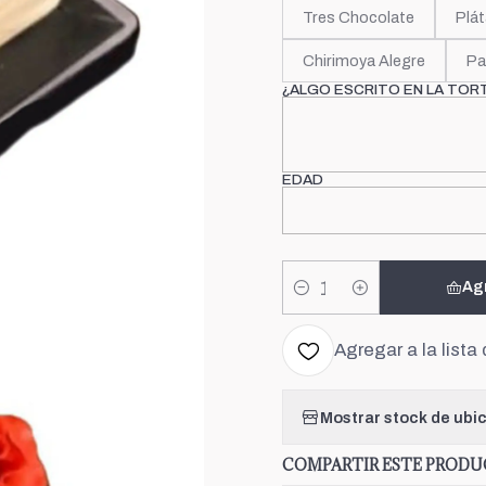
Tres Chocolate
Plát
Chirimoya Alegre
Pa
¿ALGO ESCRITO EN LA TOR
EDAD
Ag
Cantidad
Agregar a la lista 
Mostrar stock de ubi
COMPARTIR ESTE PROD