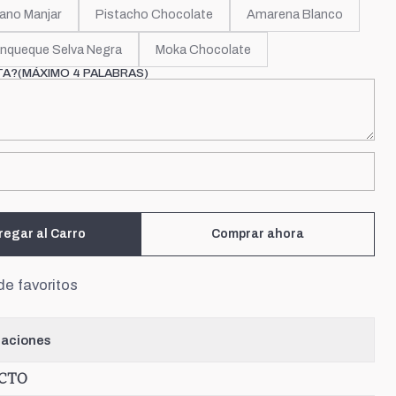
ano Manjar
Pistacho Chocolate
Amarena Blanco
nqueque Selva Negra
Moka Chocolate
TA?(MÁXIMO 4 PALABRAS)
regar al Carro
Comprar ahora
de favoritos
caciones
UCTO