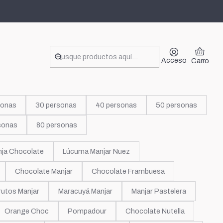
lo
Acceso
Carro
sonas
30 personas
40 personas
50 personas
sonas
80 personas
nja Chocolate
Lúcuma Manjar Nuez
Chocolate Manjar
Chocolate Frambuesa
rutos Manjar
Maracuyá Manjar
Manjar Pastelera
Orange Choc
Pompadour
Chocolate Nutella