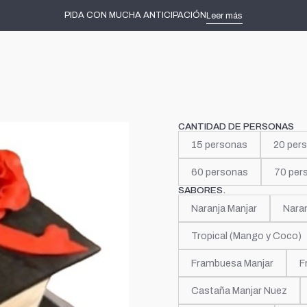
Inicio
Tortas decoradas
Cine
Crepúsculo
PIDA CON MUCHA ANTICIPACIÓN
Leer más
|
Crepúscu
CANTIDAD DE PERSONAS
15 personas
20 per
60 personas
70 per
SABORES.
Naranja Manjar
Nara
Tropical (Mango y Coco)
Frambuesa Manjar
F
Castaña Manjar Nuez