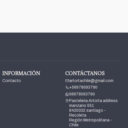
INFORMACIÓN
CONTÁCTANOS
Contacto
artortachile@gmail.com
+56978093790
56978093790
Pasteleria Artorta address
manzano 551
8420332 santiago -
Recoleta
Región Metropolitana -
Chile