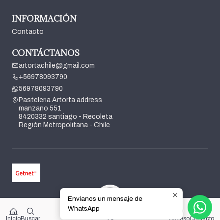
INFORMACIÓN
Contacto
CONTÁCTANOS
artortachile@gmail.com
+56978093790
56978093790
Pasteleria Artorta address
manzano 551
8420332 santiago - Recoleta
Región Metropolitana - Chile
Envíanos un mensaje de
2026 Pasteleria Artorta.
WhatsApp
0
Todos los derechos reservados.
Desarrollado por Jumpseller
.
$0
Inicio
Buscar
Acceso
Contacto