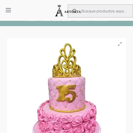
PIDA CON MUCHA ANTICIPACIÓN
Leer más
Inicio
Tortas decoradas
Juvenil
Corona