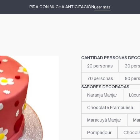
Inicio
Tortas decoradas
Niñas
Corazón y flor
PIDA CON MUCHA ANTICIPACIÓN
Leer más
|
Corazón y
CANTIDAD PERSONAS DEC
20 personas
30 per
70 personas
80 per
SABORES DECORADAS
Naranja Manjar
Lúcu
Chocolate Frambuesa
Maracuyá Manjar
Man
Pompadour
Chocola