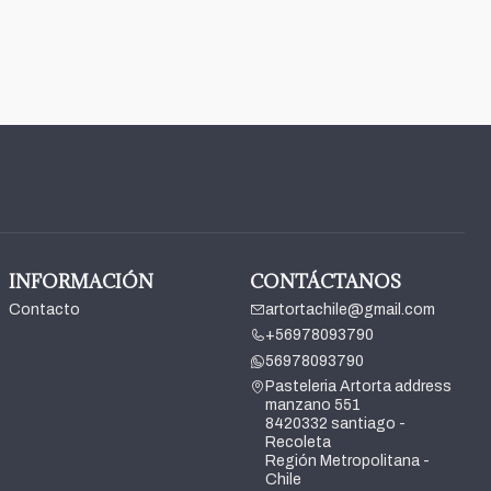
INFORMACIÓN
CONTÁCTANOS
Contacto
artortachile@gmail.com
+56978093790
56978093790
Pasteleria Artorta address
manzano 551
8420332 santiago -
Recoleta
Región Metropolitana -
Chile