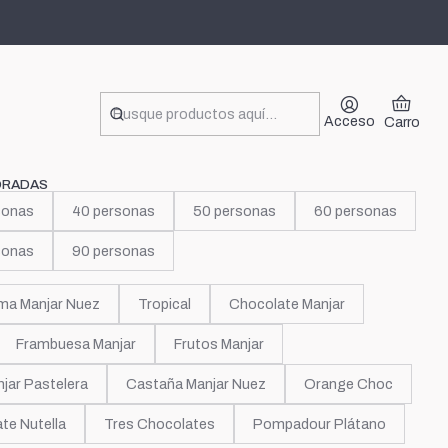
 flor
Acceso
Carro
ORADAS
sonas
40 personas
50 personas
60 personas
sonas
90 personas
ma Manjar Nuez
Tropical
Chocolate Manjar
Frambuesa Manjar
Frutos Manjar
jar Pastelera
Castaña Manjar Nuez
Orange Choc
te Nutella
Tres Chocolates
Pompadour Plátano