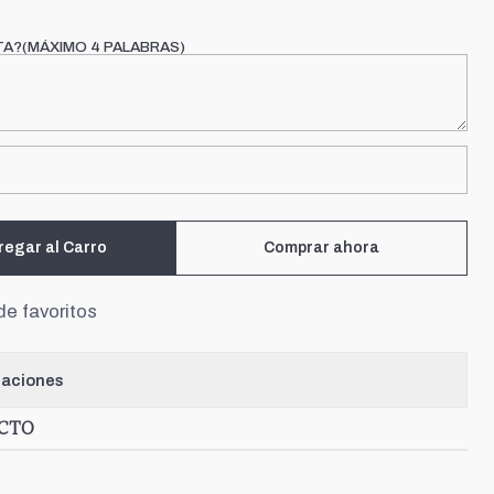
TA?(MÁXIMO 4 PALABRAS)
regar al Carro
Comprar ahora
de favoritos
caciones
UCTO