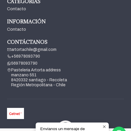
CATEGORÍAS
Contacto
INFORMACIÓN
Contacto
CONTÁCTANOS
artortachile@gmail.com
+56978093790
56978093790
Pasteleria Artorta address
manzano 551
8420332 santiago - Recoleta
Región Metropolitana - Chile
Envíanos un mensaje de
2026 Pasteleria Artorta.