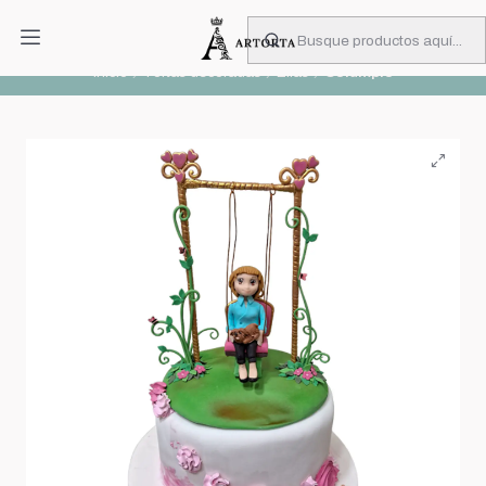
PIDA CON MUCHA ANTICIPACIÓN
Leer más
Inicio
Tortas decoradas
Ellas
Columpio