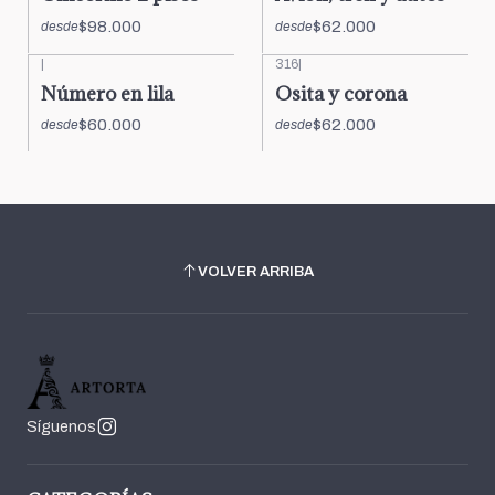
$98.000
$62.000
desde
desde
|
316
|
Número en lila
Osita y corona
$60.000
$62.000
desde
desde
VOLVER ARRIBA
Síguenos