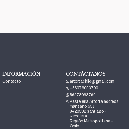
INFORMACIÓN
CONTÁCTANOS
Contacto
artortachile@gmail.com
+56978093790
56978093790
Pasteleria Artorta address
manzano 551
8420332 santiago -
Recoleta
Región Metropolitana -
Chile