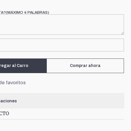
TA?(MÁXIMO 4 PALABRAS)
regar al Carro
Comprar ahora
de favoritos
caciones
UCTO