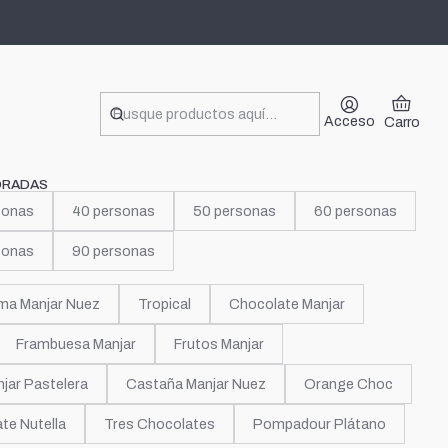
o
Acceso
Carro
ORADAS
sonas
40 personas
50 personas
60 personas
sonas
90 personas
ma Manjar Nuez
Tropical
Chocolate Manjar
Frambuesa Manjar
Frutos Manjar
jar Pastelera
Castaña Manjar Nuez
Orange Choc
te Nutella
Tres Chocolates
Pompadour Plátano