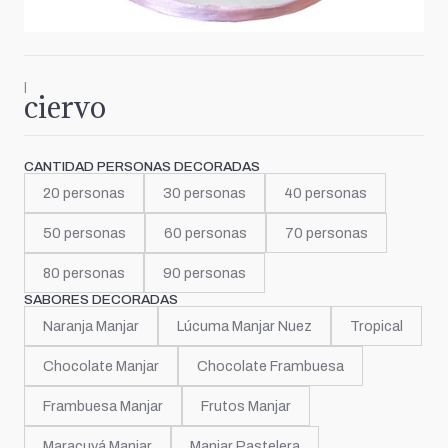
|
ciervo
CANTIDAD PERSONAS DECORADAS
20 personas
30 personas
40 personas
50 personas
60 personas
70 personas
80 personas
90 personas
SABORES DECORADAS
Naranja Manjar
Lúcuma Manjar Nuez
Tropical
Chocolate Manjar
Chocolate Frambuesa
Frambuesa Manjar
Frutos Manjar
Maracuyá Manjar
Manjar Pastelera