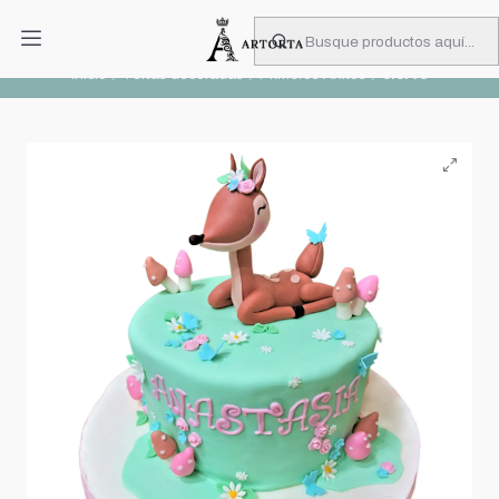
PIDA CON MUCHA ANTICIPACIÓN
Leer más
Inicio
Tortas decoradas
Primeros Añitos
ciervo