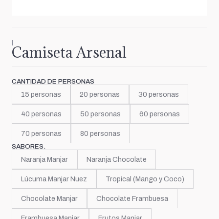
|
Camiseta Arsenal
CANTIDAD DE PERSONAS
15 personas
20 personas
30 personas
40 personas
50 personas
60 personas
70 personas
80 personas
SABORES.
Naranja Manjar
Naranja Chocolate
Lúcuma Manjar Nuez
Tropical (Mango y Coco)
Chocolate Manjar
Chocolate Frambuesa
Frambuesa Manjar
Frutos Manjar