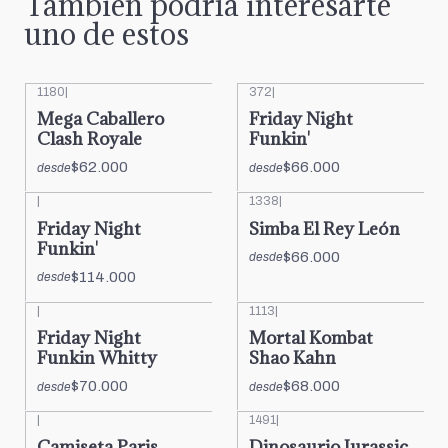
También podría interesarte
uno de estos
1180
|
372
|
Mega Caballero
Friday Night
Clash Royale
Funkin'
$62.000
$66.000
desde
desde
|
1338
|
Friday Night
Simba El Rey León
Funkin'
$66.000
desde
$114.000
desde
|
1113
|
Friday Night
Mortal Kombat
Funkin Whitty
Shao Kahn
$70.000
$68.000
desde
desde
|
1491
|
Camiseta Paris
Dinosaurio Jurassic