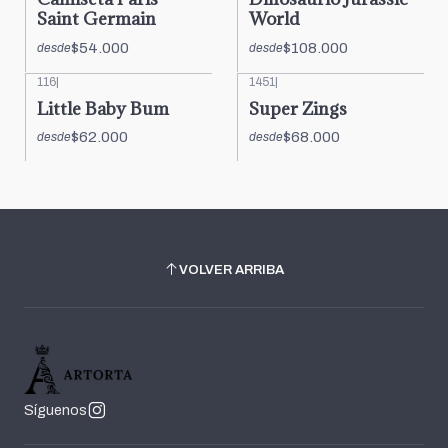
Saint Germain
World
$54.000
$108.000
desde
desde
116
|
1451
|
Little Baby Bum
Super Zings
$62.000
$68.000
desde
desde
VOLVER ARRIBA
Síguenos