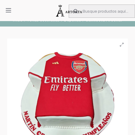
PIDA CON MUCHA ANTICIPACIÓN
Leer más
Inicio
Tortas decoradas
Deportes
Camiseta Arsenal