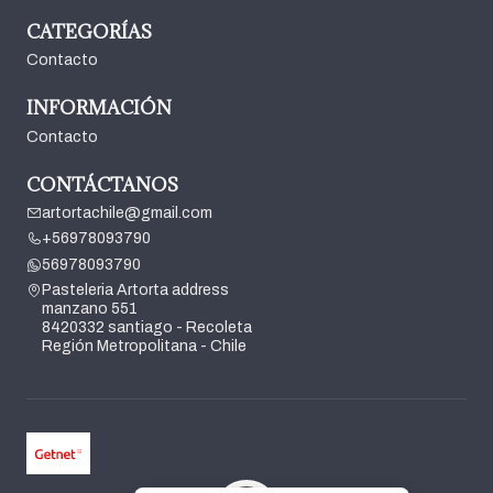
CATEGORÍAS
Contacto
INFORMACIÓN
Contacto
CONTÁCTANOS
artortachile@gmail.com
+56978093790
56978093790
Pasteleria Artorta address
manzano 551
8420332 santiago - Recoleta
Región Metropolitana - Chile