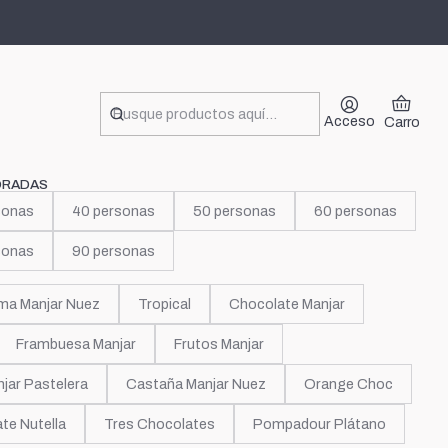
sh
Acceso
Carro
ORADAS
sonas
40 personas
50 personas
60 personas
sonas
90 personas
ma Manjar Nuez
Tropical
Chocolate Manjar
Frambuesa Manjar
Frutos Manjar
jar Pastelera
Castaña Manjar Nuez
Orange Choc
te Nutella
Tres Chocolates
Pompadour Plátano