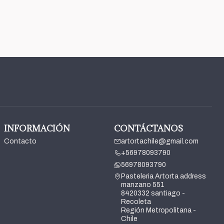
INFORMACIÓN
CONTÁCTANOS
Contacto
artortachile@gmail.com
+56978093790
56978093790
Pasteleria Artorta address
manzano 551
8420332 santiago -
Recoleta
Región Metropolitana -
Chile