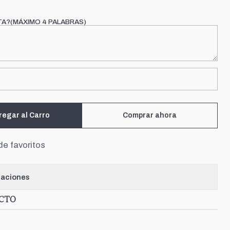
TA?(MÁXIMO 4 PALABRAS)
regar al Carro
Comprar ahora
de favoritos
caciones
UCTO