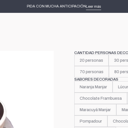
Inicio
Tortas decoradas
Música
Billie Eilish
PIDA CON MUCHA ANTICIPACIÓN
Leer más
|
Billie Eili
CANTIDAD PERSONAS DEC
20 personas
30 per
70 personas
80 per
SABORES DECORADAS
Naranja Manjar
Lúcu
Chocolate Frambuesa
Maracuyá Manjar
Man
Pompadour
Chocola