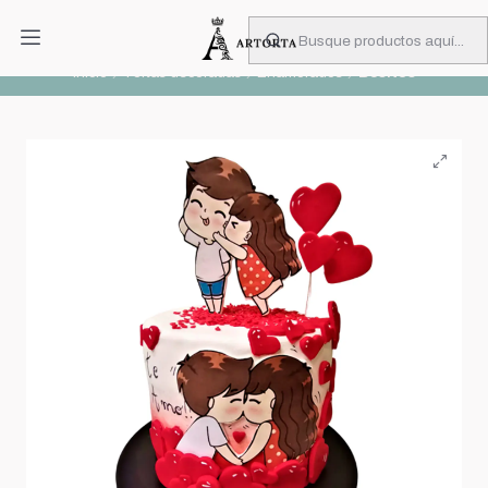
PIDA CON MUCHA ANTICIPACIÓN
Leer más
Inicio
Tortas decoradas
Enamorados
Besitos