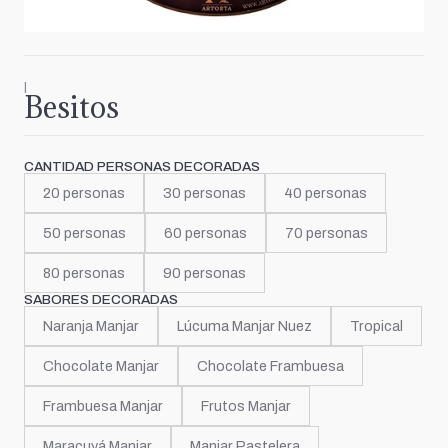
|
Besitos
CANTIDAD PERSONAS DECORADAS
20 personas
30 personas
40 personas
50 personas
60 personas
70 personas
80 personas
90 personas
SABORES DECORADAS
Naranja Manjar
Lúcuma Manjar Nuez
Tropical
Chocolate Manjar
Chocolate Frambuesa
Frambuesa Manjar
Frutos Manjar
Maracuyá Manjar
Manjar Pastelera