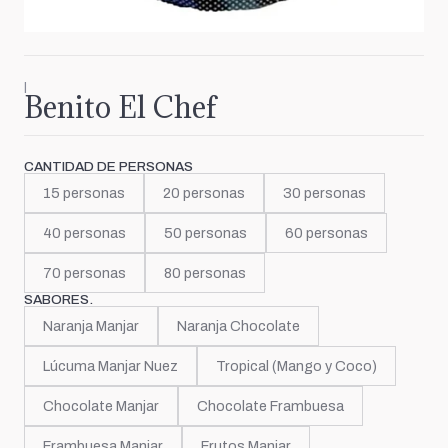
|
Benito El Chef
CANTIDAD DE PERSONAS
15 personas
20 personas
30 personas
40 personas
50 personas
60 personas
70 personas
80 personas
SABORES.
Naranja Manjar
Naranja Chocolate
Lúcuma Manjar Nuez
Tropical (Mango y Coco)
Chocolate Manjar
Chocolate Frambuesa
Frambuesa Manjar
Frutos Manjar