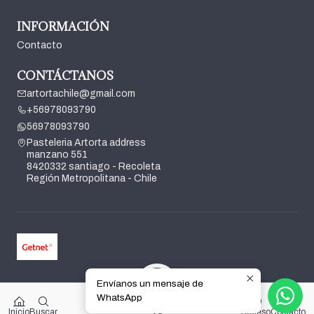
INFORMACIÓN
Contacto
CONTÁCTANOS
artortachile@gmail.com
+56978093790
56978093790
Pasteleria Artorta address
manzano 551
8420332 santiago - Recoleta
Región Metropolitana - Chile
Envíanos un mensaje de
2026 Pasteleria Artorta.
WhatsApp
0
Todos los derechos reservados.
Desarrollado por Jumpseller
.
$0
Inicio
Buscar
Acceso
Contacto