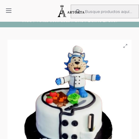
PIDA CON MUCHA ANTICIPACIÓN
Leer más
Inicio
Tortas decoradas
Cine
Benito El Chef