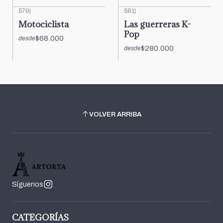
579
|
581
|
Motociclista
Las guerreras K-
Pop
$68.000
desde
$280.000
desde
VOLVER ARRIBA
Síguenos
CATEGORÍAS