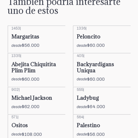
También podría interesarte
uno de estos
1453
|
1336
|
Margaritas
Peloncito
$56.000
$60.000
desde
desde
1335
|
405
|
Abejita Chiquitita
Backyardigans
Plim Plim
Uniqua
$60.000
$60.000
desde
desde
902
|
555
|
Michael Jackson
Ladybug
$62.000
$64.000
desde
desde
571
|
564
|
Ositos
Palestino
$108.000
$56.000
desde
desde