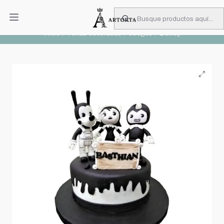
PIDA CON MUCHA ANTICIPACIÓN
Leer más
Inicio
Tortas decoradas
Juegos
Bendy