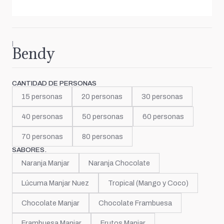
|
Bendy
CANTIDAD DE PERSONAS
15 personas
20 personas
30 personas
40 personas
50 personas
60 personas
70 personas
80 personas
SABORES.
Naranja Manjar
Naranja Chocolate
Lúcuma Manjar Nuez
Tropical (Mango y Coco)
Chocolate Manjar
Chocolate Frambuesa
Frambuesa Manjar
Frutos Manjar