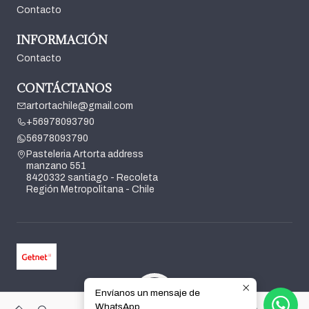
Contacto
INFORMACIÓN
Contacto
CONTÁCTANOS
artortachile@gmail.com
+56978093790
56978093790
Pasteleria Artorta address
manzano 551
8420332 santiago - Recoleta
Región Metropolitana - Chile
Envíanos un mensaje de
2026 Pasteleria Artorta.
WhatsApp
0