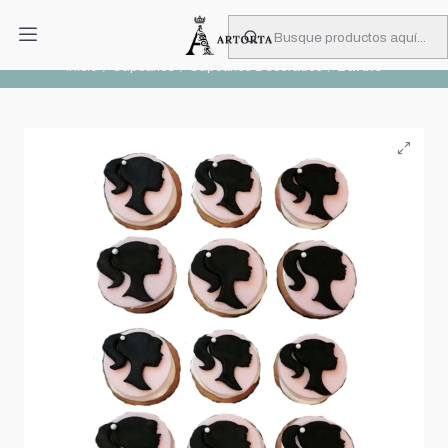
PIDA CON MUCHA ANTICIPACIÓN
Leer más
Inicio
Cupcakes
Cupcakes Decorados
Barbie