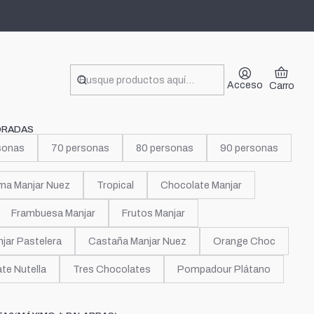
rk
Acceso
Carro
ORADAS
sonas
70 personas
80 personas
90 personas
ma Manjar Nuez
Tropical
Chocolate Manjar
Frambuesa Manjar
Frutos Manjar
jar Pastelera
Castaña Manjar Nuez
Orange Choc
te Nutella
Tres Chocolates
Pompadour Plátano