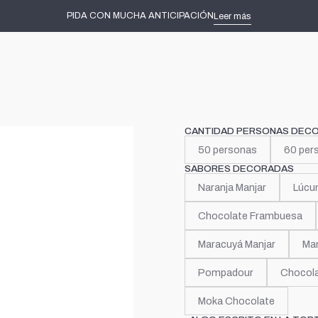
Inicio
Tortas decoradas
Primeros Añitos
Baby Shark
PIDA CON MUCHA ANTICIPACIÓN
Leer más
|
Baby Sha
CANTIDAD PERSONAS DEC
50 personas
60 per
SABORES DECORADAS
Naranja Manjar
Lúcu
Chocolate Frambuesa
Maracuyá Manjar
Man
Pompadour
Chocola
Moka Chocolate