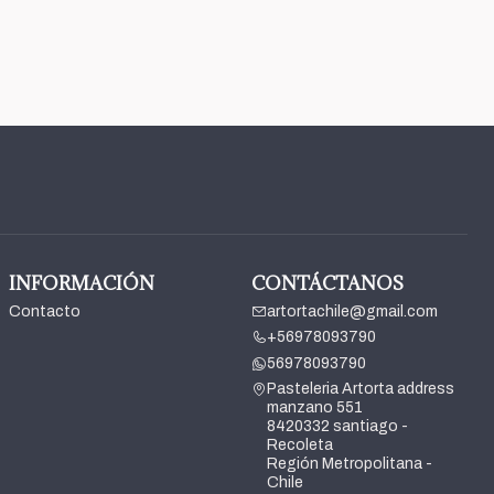
INFORMACIÓN
CONTÁCTANOS
Contacto
artortachile@gmail.com
+56978093790
56978093790
Pasteleria Artorta address
manzano 551
8420332 santiago -
Recoleta
Región Metropolitana -
Chile