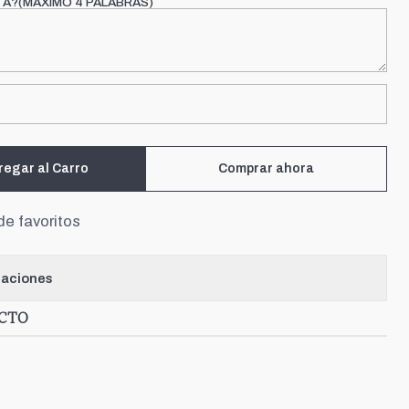
TA?(MÁXIMO 4 PALABRAS)
regar al Carro
Comprar ahora
de favoritos
caciones
UCTO