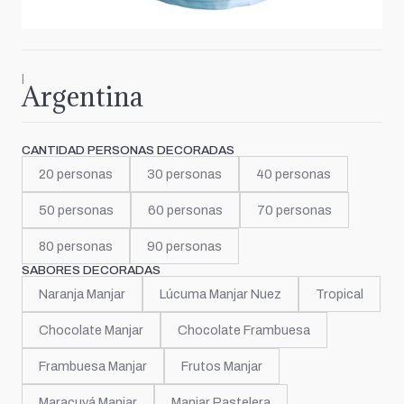
|
Argentina
CANTIDAD PERSONAS DECORADAS
20 personas
30 personas
40 personas
50 personas
60 personas
70 personas
80 personas
90 personas
SABORES DECORADAS
Naranja Manjar
Lúcuma Manjar Nuez
Tropical
Chocolate Manjar
Chocolate Frambuesa
Frambuesa Manjar
Frutos Manjar
Maracuyá Manjar
Manjar Pastelera