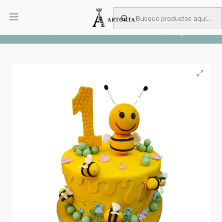
PIDA CON MUCHA ANTICIPACIÓN
Leer más
Inicio
Tortas decoradas
Primeros Añitos
Abejita