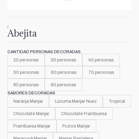
|
Abejita
CANTIDAD PERSONAS DECORADAS
20 personas
30 personas
40 personas
50 personas
60 personas
70 personas
80 personas
90 personas
SABORES DECORADAS
Naranja Manjar
Lúcuma Manjar Nuez
Tropical
Chocolate Manjar
Chocolate Frambuesa
Frambuesa Manjar
Frutos Manjar
Maracuyá Manjar
Manjar Pastelera