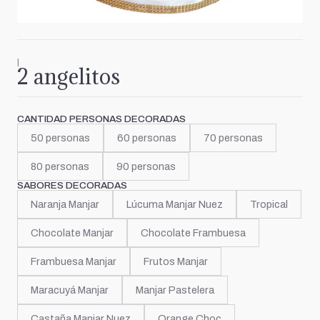
|
2 angelitos
CANTIDAD PERSONAS DECORADAS
50 personas
60 personas
70 personas
80 personas
90 personas
SABORES DECORADAS
Naranja Manjar
Lúcuma Manjar Nuez
Tropical
Chocolate Manjar
Chocolate Frambuesa
Frambuesa Manjar
Frutos Manjar
Maracuyá Manjar
Manjar Pastelera
Castaña Manjar Nuez
Orange Choc