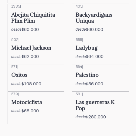
1335
|
405
|
Abejita Chiquitita
Backyardigans
Plim Plim
Uniqua
$60.000
$60.000
desde
desde
902
|
555
|
Michael Jackson
Ladybug
$62.000
$64.000
desde
desde
571
|
564
|
Ositos
Palestino
$108.000
$56.000
desde
desde
579
|
581
|
Motociclista
Las guerreras K-
Pop
$68.000
desde
$280.000
desde