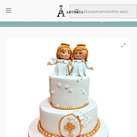
PIDA CON MUCHA ANTICIPACIÓN
Leer más
Inicio
Tortas decoradas
Bautizo
2 angelitos